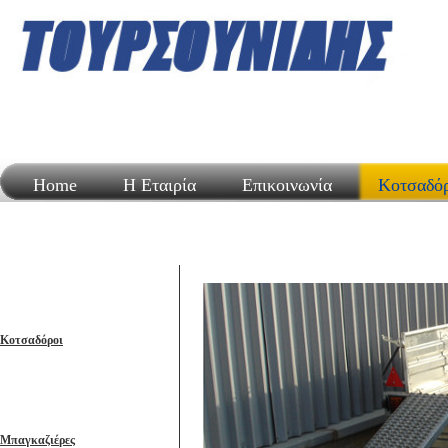
Home
Η Εταιρία
Επικοινωνία
Κοτσαδό
Κοτσαδόροι
Μπαγκαζιέρες