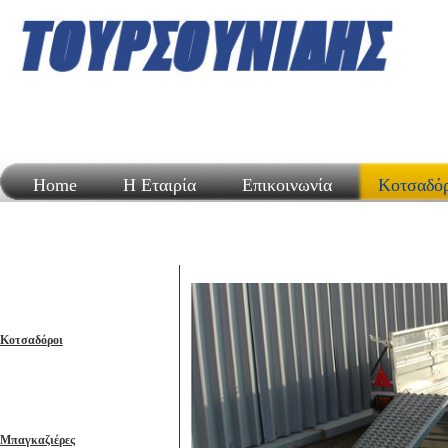
Home
Η Εταιρία
Επικοινωνία
Κοτσαδό
Κοτσαδόροι
Μπαγκαζιέρες